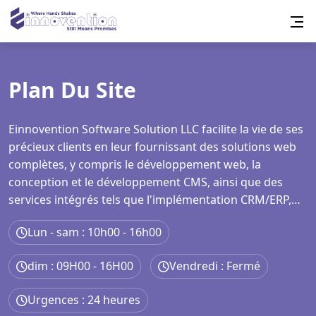
Plan Du Site
Einnovention Software Solution LLC facilite la vie de ses
précieux clients en leur fournissant des solutions web
complètes, y compris le développement web, la
conception et le développement CMS, ainsi que des
services intégrés tels que l'implémentation CRM/ERP,
l'intégration Cookie Consent, l'installation Google Tag
Lun - sam : 10h00 - 16h00
Manager, la configuration Analytics et GA4, la
génération de Sitemap, et des services SEO complets
dim : 09H00 - 16H00
Vendredi : Fermé
couvrant l'optimisation On-page, Off-page, et
Technique.
Urgences : 24 heures