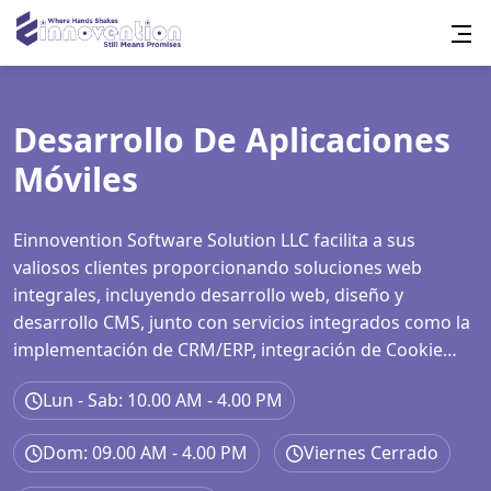
Desarrollo De Aplicaciones
Móviles
Einnovention Software Solution LLC facilita a sus
valiosos clientes proporcionando soluciones web
integrales, incluyendo desarrollo web, diseño y
desarrollo CMS, junto con servicios integrados como la
implementación de CRM/ERP, integración de Cookie
Consent, configuración de Google Tag Manager,
Lun - Sab: 10.00 AM - 4.00 PM
configuración de Analytics y GA4, generación de
Sitemap y servicios SEO integrales que cubren la
Dom: 09.00 AM - 4.00 PM
Viernes Cerrado
optimización On-page, Off-page y Técnica.