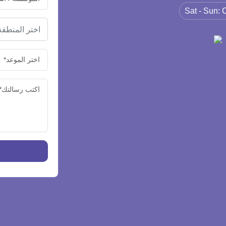
امل موافقة ملفات تعريف الارتباط وإعداد
Sat - Sun: 
التتبع الفعال. التحليلات وتحسين محركات البحث
(SEO): تحليلات وتكوين GA4 لفهم جمهورك، إلى جانب خدمات SEO شاملة تغطي
اختر المنطقة
 الفني لتعزيز تصنيفات محرك البحث
الخاص بك. تجربة مستخدم محسّنة: تكامل ClassLink و Clever للوصول السلس إلى
منصة تعليمية، وتسجيل OTP وتسجيل الدخول باستخدام Single Sign-On و Google
نة والمريحة. حلول مدعومة بالذكاء الاصطناعي:
حادثات الذكية وإنشاء وترجمة محتوى متعدد اللغات عالي
ر عالمي من خلال خدمات الترجمة
محتوى الخاص بك مع اللغات والثقافات
فعك نحو النجاح. اتصل بنا اليوم لمناقشة