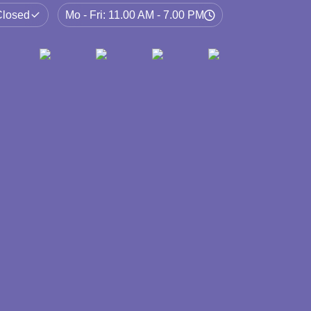
لتحسين عملياتك التجارية. الامتثال والتتبع: تك
Closed
Mo - Fri: 11.00 AM - 7.00 PM
Google Tag Manager للامتثال و
التحسين على الصفحة وخارج الصفحة والتحسين
Authenticator لمصادقة المستخدم الآم
تكامل ChatGPT و DeepL للم
الجودة. الترجمة والتوطين: الوصول إلى جمهو
والتوطين الاحترافية التي نقدمها، مع تكييف ال
المختلفة. نحن ملتزمون بتقديم حلول متطورة تد
مشروعك!