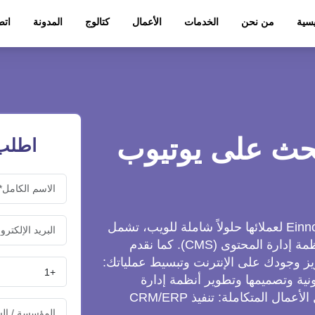
يسية
من نحن
الخدمات
الأعمال
كتالوج
المدونة
اتص
حث على يوتيوب
اطلب 
توفر شركة Einnovention Software Solution LLC لعملائها حلولاً شاملة للويب، تشمل
تطوير المواقع الإلكترونية وتصميمها وتطوير أنظمة إدارة المحتوى (CMS). كما نقدم
ز وجودك على الإنترنت وتبسيط عملياتك:
نية وتصميمها وتطوير أنظمة إدارة
المحتوى (CMS) وفقاً لاحتياجاتك الخاصة. حلول الأعمال المتكاملة: تنفيذ CRM/ERP