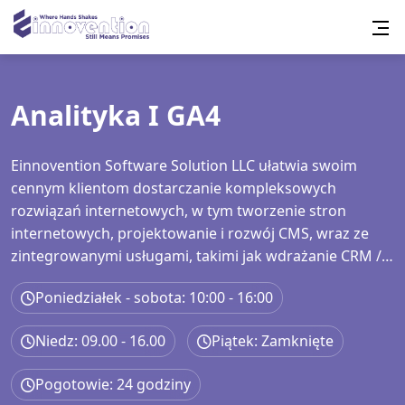
Analityka I GA4
Einnovention Software Solution LLC ułatwia swoim
cennym klientom dostarczanie kompleksowych
rozwiązań internetowych, w tym tworzenie stron
internetowych, projektowanie i rozwój CMS, wraz ze
zintegrowanymi usługami, takimi jak wdrażanie CRM /
ERP, integracja zgody na pliki cookie, konfiguracja
Poniedziałek - sobota: 10:00 - 16:00
Google Tag Manager, konfiguracja Analytics i GA4,
generowanie map witryny oraz kompleksowe usługi
Niedz: 09.00 - 16.00
Piątek: Zamknięte
SEO obejmujące optymalizację na stronie, poza stroną i
techniczną.
Pogotowie: 24 godziny