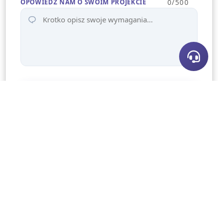
OPOWIEDZ NAM O SWOIM PROJEKCIE
0
/500
Rozpocznij Konsultacje
Our company gives you the super best services