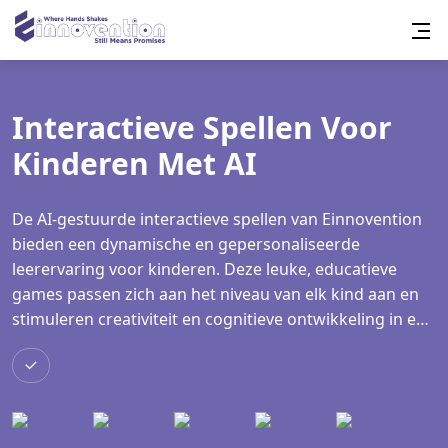
Interactieve Spellen Voor
Kinderen Met AI
De AI-gestuurde interactieve spellen van Einnovention
bieden een dynamische en gepersonaliseerde
leerervaring voor kinderen. Deze leuke, educatieve
games passen zich aan het niveau van elk kind aan en
stimuleren creativiteit en cognitieve ontwikkeling in een
veilige en boeiende omgeving. Met functies zoals
stemherkenning, realtime feedback en gamed learning
veranderen onze games schermtijd in een waardevolle
kans voor groei en educatie.