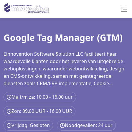
Google Tag Manager (GTM)
Einnovention Software Solution LLC faciliteert haar
waardevolle klanten door het leveren van uitgebreide
weboplossingen, waaronder webontwikkeling, design
en CMS-ontwikkeling, samen met geïntegreerde
diensten zoals CRM/ERP-implementatie, Cookie
Consent integratie, Google Tag Manager setup,
Ma t/m za: 10.00 - 16.00 uur
Analytics en GA4 configuratie, Sitemap generatie en
uitgebreide SEO-diensten voor On-page, Off-page en
Zon: 09.00 UUR - 16.00 UUR
Technische optimalisatie.
Vrijdag: Gesloten
Noodgevallen: 24 uur