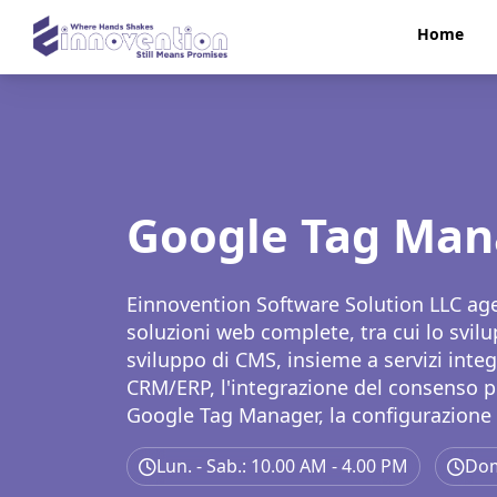
Home
Google Tag Man
Einnovention Software Solution LLC agev
soluzioni web complete, tra cui lo svil
sviluppo di CMS, insieme a servizi inte
CRM/ERP, l'integrazione del consenso pe
Google Tag Manager, la configurazione 
di Sitemap e servizi SEO completi che 
Lun. - Sab.: 10.00 AM - 4.00 PM
Dom
page, Off-page e tecnica.