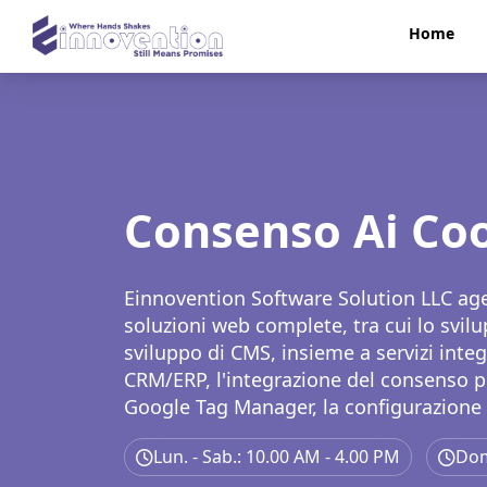
Home
Consenso Ai Co
Einnovention Software Solution LLC agev
soluzioni web complete, tra cui lo svil
sviluppo di CMS, insieme a servizi inte
CRM/ERP, l'integrazione del consenso pe
Google Tag Manager, la configurazione 
di Sitemap e servizi SEO completi che 
Lun. - Sab.: 10.00 AM - 4.00 PM
Dom
page, Off-page e tecnica.