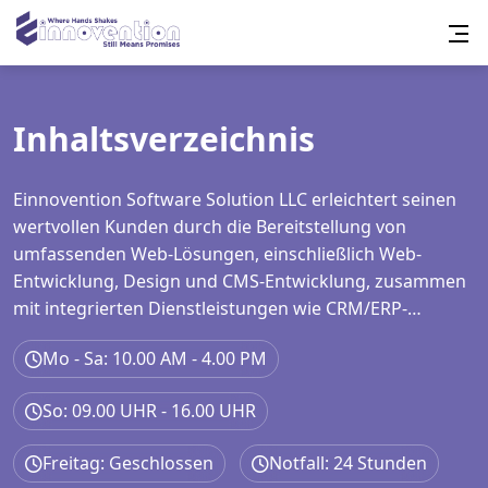
Inhaltsverzeichnis
Einnovention Software Solution LLC erleichtert seinen
wertvollen Kunden durch die Bereitstellung von
umfassenden Web-Lösungen, einschließlich Web-
Entwicklung, Design und CMS-Entwicklung, zusammen
mit integrierten Dienstleistungen wie CRM/ERP-
Implementierung, Cookie Consent Integration, Google
Mo - Sa: 10.00 AM - 4.00 PM
Tag Manager Setup, Analytics und GA4 Konfiguration,
Sitemap-Generierung und umfassende SEO-
So: 09.00 UHR - 16.00 UHR
Dienstleistungen, die On-Page-, Off-Page- und
technische Optimierung.
Freitag: Geschlossen
Notfall: 24 Stunden