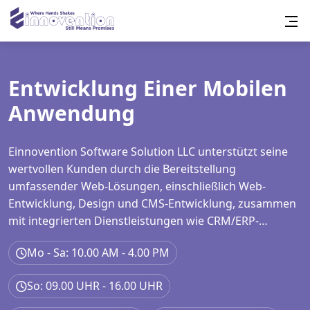
Entwicklung Einer Mobilen
Anwendung
Einnovention Software Solution LLC unterstützt seine
wertvollen Kunden durch die Bereitstellung
umfassender Web-Lösungen, einschließlich Web-
Entwicklung, Design und CMS-Entwicklung, zusammen
mit integrierten Dienstleistungen wie CRM/ERP-
Implementierung, Cookie Consent Integration, Google
Mo - Sa: 10.00 AM - 4.00 PM
Tag Manager Setup, Analytics und GA4-Konfiguration,
Sitemap-Generierung und umfassende SEO-
So: 09.00 UHR - 16.00 UHR
Dienstleistungen, die On-Page-, Off-Page- und
technische Optimierung.