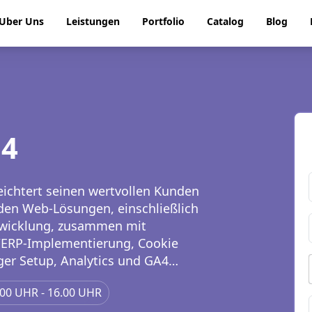
Uber Uns
Leistungen
Portfolio
Catalog
Blog
a4
eichtert seinen wertvollen Kunden
den Web-Lösungen, einschließlich
twicklung, zusammen mit
M/ERP-Implementierung, Cookie
er Setup, Analytics und GA4
nd umfassende SEO-
.00 UHR - 16.00 UHR
age- und technische Optimierung.